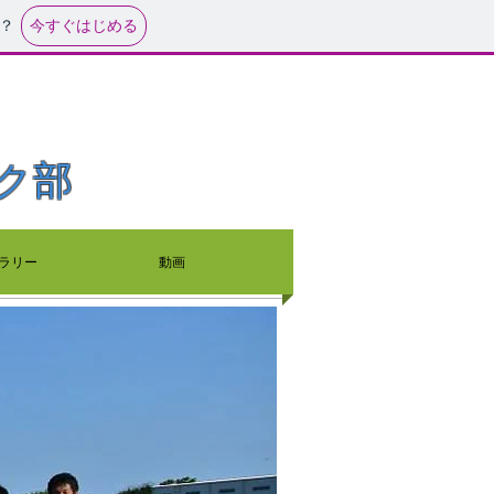
今すぐはじめる
？
ク部
ラリー
動画