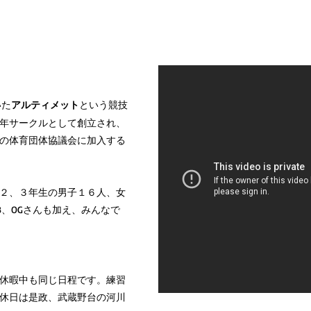
いた
アルティメット
という競技
年サークルとして創立され、
の体育団体協議会に加入する
２、３年生の男子１６人、女
B、OGさんも加え、みんなで
休暇中も同じ日程です。練習
休日は是政、武蔵野台の河川