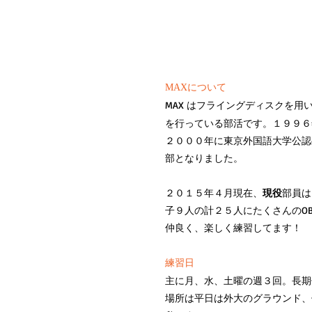
部活紹介
MAXについて
MAX はフライングディスクを用
を行っている部活です。１９９６
２０００年に東京外国語大学公認
部となりました。
２０１５年４月現在、
現役
部員は
子９人の計２５人にたくさんのO
仲良く、楽しく練習してます！
練習日
主に月、水、土曜の週３回。長期
場所は平日は外大のグラウンド、